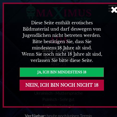
Diese Seite enthält erotisches
Bildmaterial und darf deswegen von
Jugendlichen nicht betreten werden.
ADA
Bitte bestätigen Sie, dass Sie
mindestens 18 Jahre alt sind.
aus Polen
Wenn Sie noch nicht 18 Jahre alt sind,
Beschreibung:
verlassen Sie bitte diese Seite.
Alter: 23
Gewicht: 50 kg
Größe: 160 cm
Sprachen:
Ukrainisch - Muttersprache
Polnisch - Sehr gut
Englisch - Sehr gut
Verfügbar:
heute noch keinen Termin